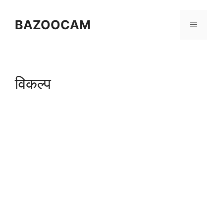
Skip
to
BAZOOCAM
Menu
content
विकल्प