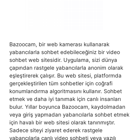
Bazoocam, bir web kamerası kullanarak
yabancılarla sohbet edebileceğiniz bir video
sohbet web sitesidir. Uygulama, sizi dünya
çapından rastgele yabancılarla anonim olarak
eşleştirerek çalışır. Bu web sitesi, platformda
gerçekleştirilen tüm sohbetler için coğrafi
konumlandırma algoritmasını kullanır. Sohbet
etmek ve daha iyi tanımak için canlı insanları
bulur. Yıllar boyunca Bazoocam, kaydolmadan
veya giriş yapmadan yabancılarla sohbet etmek
için havalı bir web sitesi olarak tanınmıştır.
Sadece siteyi ziyaret ederek rastgele
yabancılarla canlı video sohbeti veya yazılı