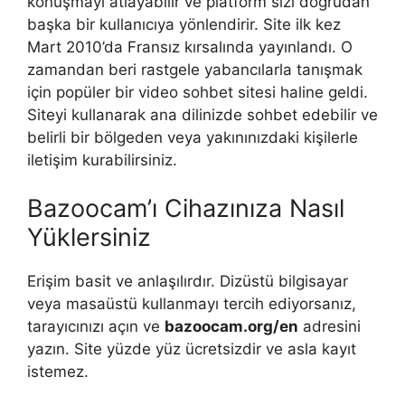
konuşmayı atlayabilir ve platform sizi doğrudan
başka bir kullanıcıya yönlendirir. Site ilk kez
Mart 2010’da Fransız kırsalında yayınlandı. O
zamandan beri rastgele yabancılarla tanışmak
için popüler bir video sohbet sitesi haline geldi.
Siteyi kullanarak ana dilinizde sohbet edebilir ve
belirli bir bölgeden veya yakınınızdaki kişilerle
iletişim kurabilirsiniz.
Bazoocam’ı Cihazınıza Nasıl
Yüklersiniz
Erişim basit ve anlaşılırdır. Dizüstü bilgisayar
veya masaüstü kullanmayı tercih ediyorsanız,
tarayıcınızı açın ve
bazoocam.org/en
adresini
yazın. Site yüzde yüz ücretsizdir ve asla kayıt
istemez.