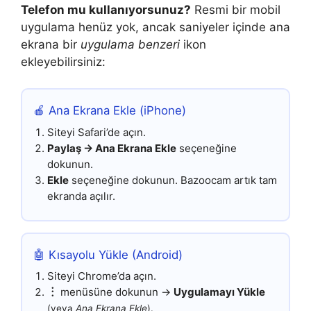
Telefon mu kullanıyorsunuz?
Resmi bir mobil
uygulama henüz yok, ancak saniyeler içinde ana
ekrana bir
uygulama benzeri
ikon
ekleyebilirsiniz:
🍎 Ana Ekrana Ekle (iPhone)
Siteyi Safari’de açın.
Paylaş → Ana Ekrana Ekle
seçeneğine
dokunun.
Ekle
seçeneğine dokunun. Bazoocam artık tam
ekranda açılır.
🤖 Kısayolu Yükle (Android)
Siteyi Chrome’da açın.
︙
menüsüne dokunun →
Uygulamayı Yükle
(veya
Ana Ekrana Ekle
).