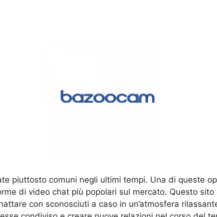
te piuttosto comuni negli ultimi tempi. Una di queste opz
rme di video chat più popolari sul mercato. Questo sito d
attare con sconosciuti a caso in un’atmosfera rilassante.
eresse condiviso e creare nuove relazioni nel corso del 