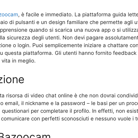
zoocam
, è facile e immediato. La piattaforma guida lett
o di pulsanti e un design familiare che permette agli uten
 apprensione quando si scarica una nuova app o si utiliz
ulla sicurezza degli utenti. Non devi pagare assolutamen
izione o login. Puoi semplicemente iniziare a chattare co
u questa piattaforma. Gli utenti hanno fornito feedback 
vita in meglio.
zione
 risorsa di video chat online è che non dovrai condivide
rizzo email, il nickname e la password – le basi per un p
questionari per completare il profilo. In effetti, non esis
comunicare con perfetti sconosciuti e nessuno vuole i tu
i Bazoocam