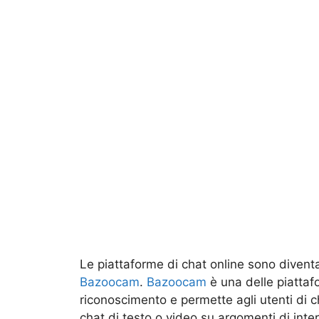
Le piattaforme di chat online sono diventa
Bazoocam
.
Bazoocam
è una delle piattafo
riconoscimento e permette agli utenti di ch
chat di testo o video su argomenti di int